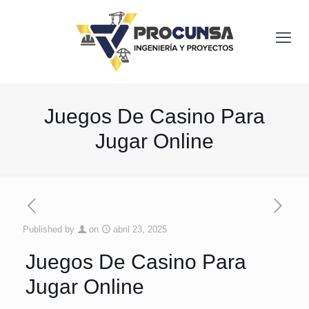
Juegos De Casino Para
Jugar Online
Published by
on
abril 23, 2025
Juegos De Casino Para
Jugar Online