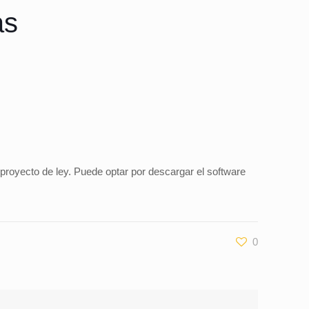
as
royecto de ley. Puede optar por descargar el software
0