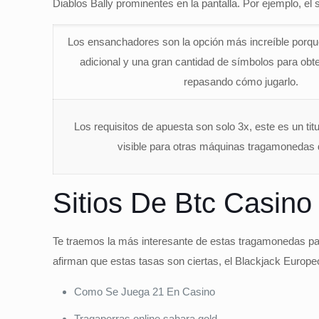
Diablos Bally prominentes en la pantalla. Por ejemplo, el s
Los ensanchadores son la opción más increíble porqu
adicional y una gran cantidad de símbolos para ob
repasando cómo jugarlo.
Los requisitos de apuesta son solo 3x, este es un tit
visible para otras máquinas tragamonedas 
Sitios De Btc Casino
Te traemos la más interesante de estas tragamonedas para
afirman que estas tasas son ciertas, el Blackjack Europeo
Como Se Juega 21 En Casino
Tragaperras online sahara gold