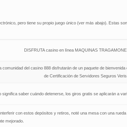
electrónico, pero tiene su propio juego único (ver más abajo). Estas s
DISFRUTA casino en línea MAQUINAS TRAGAMONE
comunidad del casino 888 disfrutarán de un paquete de bienvenida qu
de Certificación de Servidores Seguros Veris
o significa saber cuándo detenerse, los giros gratis se aplicarán a v
 interferir con estos depósitos y retiros, noté una mesa con una rueda
nte mejorado.